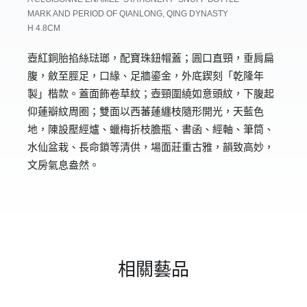
MARK AND PERIOD OF QIANLONG, QING DYNASTY
H 4.8CM
壺紅銅胎掐絲琺瑯，配寶珠鈕帽蓋；圓口直頸，垂肩扁
腹，斂至脛足，口緣、足牆鎏金，外底鍥刻「乾隆年
製」楷款。蓋面飾卷草紋；壺頸圍繞如意頭紋，下腹起
仰蓮瓣紋周圈；雙面以西蕃蓮纏枝隨形開光，天藍色
地，陳設壓經爐、蠟梅折枝膽瓶、書函、經軸、筆筒、
水仙盆栽、長命鎖等清供，場面莊重古雅，韻致高妙，
文房氣息盎然。
相關藝品