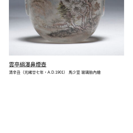
雲亭絹瀑鼻煙壺
清辛丑（光緒廿七年，A.D.1901） 馬少宣 玻璃胎內繪