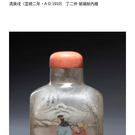
清庚戌（宣統二年，A.D.1910） 丁二仲 玻璃胎內繪