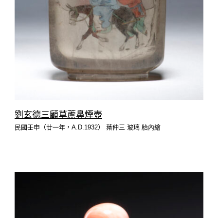
劉玄德三顧草蘆鼻煙壺
民國壬申（廿一年，A.D.1932） 葉仲三 玻璃 胎內繪