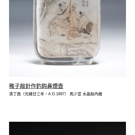
稚子敲針作釣鈎鼻煙壺
清丁酉（光緒廿三年，A.D.1897） 馬少宣 水晶胎內繪