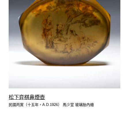
松下弈棋鼻煙壺
民國丙寅（十五年，A.D.1926） 馬少宣 玻璃胎內繪