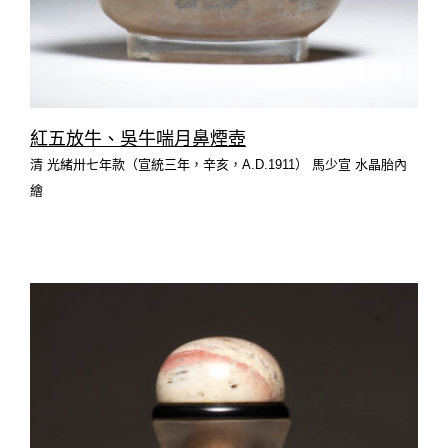
紅五放牛、吳牛喘月鼻煙壺
清 光緒卅七年款（宣統三年，辛亥，A.D.1911） 馬少宣 水晶胎內
繪