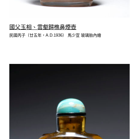
國父玉相、雲壑歸樵鼻煙壺
民國丙子（廿五年，A.D.1936） 馬少宣 玻璃胎內繪