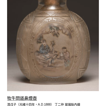
牧牛問道鼻煙壺
清戊子（光緒十四年，A.D.1888） 丁二仲 玻璃胎內繪