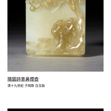
隨園詩意鼻煙壺
清十九世紀 子岡款 白玉胎