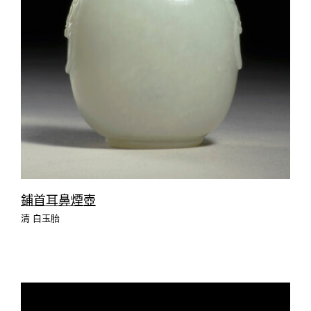
鋪首耳鼻煙壺
清 白玉胎