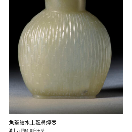
魚荃紋水上飄鼻煙壺
清十九世紀 青白玉胎