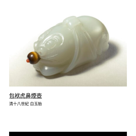
包袱虎鼻煙壺
清十八世紀 白玉胎