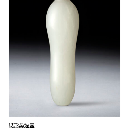
瓞形鼻煙壺