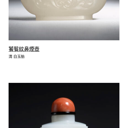
饕餮紋鼻煙壺
清 白玉胎