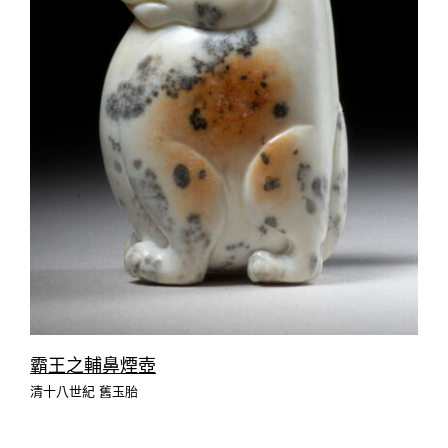
霸王之輔鼻煙壺
清十八世紀 舊玉胎