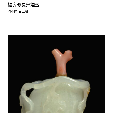
福壽緜長鼻煙壺
清乾隆 白玉胎