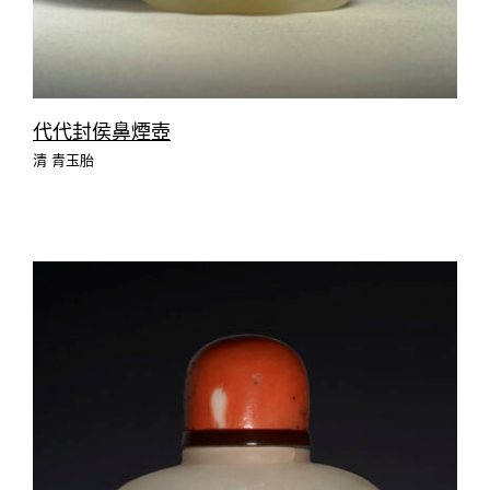
代代封侯鼻煙壺
清 青玉胎