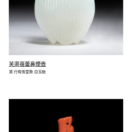
芙渠蓓蕾鼻煙壺
清 行有恆堂款 白玉胎