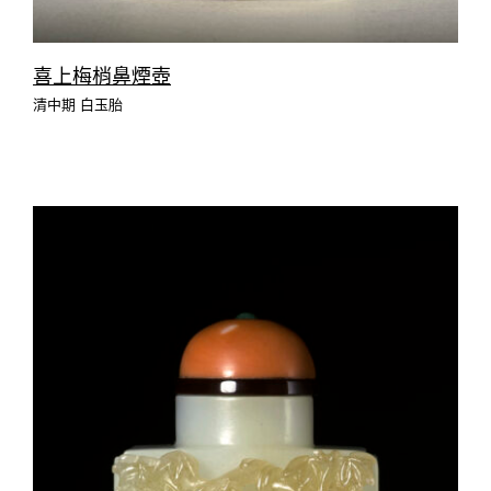
喜上梅梢鼻煙壺
清中期 白玉胎