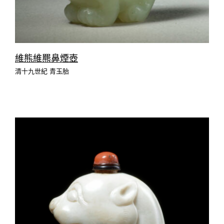
維熊維羆鼻煙壺
清十九世紀 青玉胎