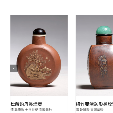
QUICK VIE
QUICK VIEW
梅竹雙清鈁形鼻煙
松蔭釣舟鼻煙壺
清 乾隆款 宜興紫砂
清 乾隆款 十八世紀 宜興紫砂