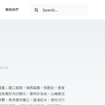
搜
聯絡我們
索
結
果：
BOTTLE
帽蓋；圓口直頸，端肩扁腹，假圈足。壺身
面背隨形內凹開光，罩棕砂為地，以緗黃泥
蔥鬱，角亭遺世獨立，遠渚近水，漁舟泛行