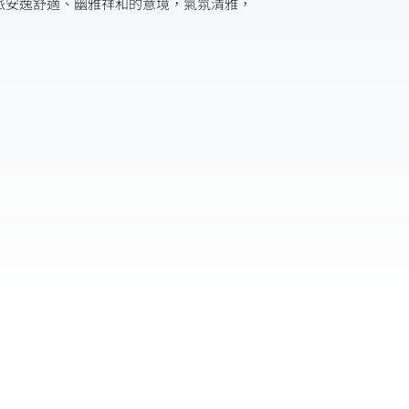
派安逸舒適、幽雅祥和的意境，氣氛清雅，