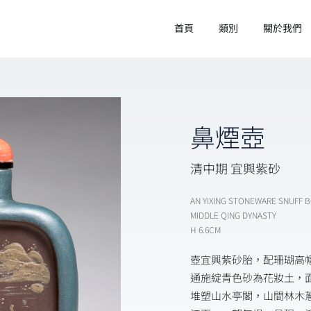
首頁
類別
關於我們
鼻煙壺
清中期 宜興紫砂
AN YIXING STONEWARE SNUFF 
MIDDLE QING DYNASTY
H 6.6CM
壺宜興紫砂胎，配珊瑚高
通施綻青色砂為花妝土，
堆塑山水亭閣，山間林木