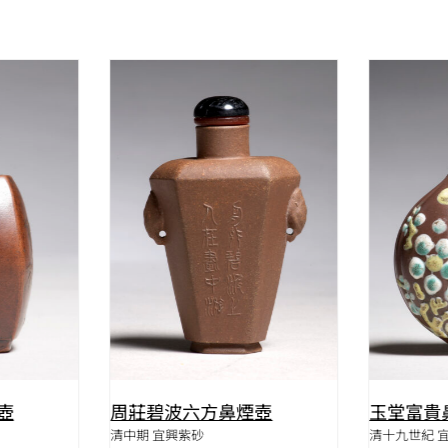
W
QUICK VIEW
壺
周莊碧波六方鼻煙壺
玉堂富貴
清中期 宜興紫砂
清十九世紀 