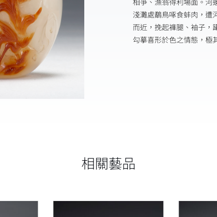
相爭、漁翁得利場面。河
淺灘處鷸鳥啄食蚌肉，遭
而近，挽起褲腿、袖子，
勾摹喜形於色之情態，極
相關藝品