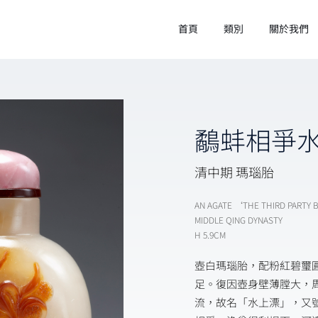
首頁
類別
關於我們
鷸蚌相爭
清中期 瑪瑙胎
AN AGATE ‘THE THIRD PARTY 
MIDDLE QING DYNASTY
H 5.9CM
壺白瑪瑙胎，配粉紅碧璽
足。復因壺身壁薄膛大，
流，故名「水上漂」，又