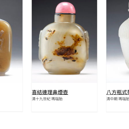
W
QUICK VIEW
喜結連理鼻煙壺
八方瓶式
清十九世紀 瑪瑙胎
清中期 瑪瑙