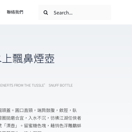
搜
聯絡我們
索
結
果：
水上飄鼻煙壺
BENEFITS FROM THE TUSSLE’ SNUFF BOTTLE
圓頭蓋。圓口直頸，端肩鼓腹，斂脛，臥
周圈拋磨合宜，入水不沉，彷彿江湖任俠者
號「漂壺」。留蜜糖色塊，藉悄色浮雕鷸蚌