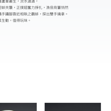
邊蘆葦叢生，流水潺潺，
河蚌夾襲，正撲翅奮力掙扎，漁翁背簍悄然
躡手躡腳靠近相執之鷸蚌，探出雙手擒拿。
其生動，值得玩味。