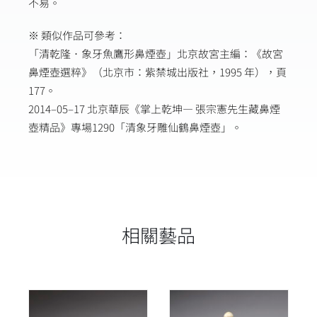
不易。
※ 類似作品可參考：
「清乾隆．象牙魚鷹形鼻煙壺」北京故宮主編：《故宮
鼻煙壺選粹》（北京市：紫禁城出版社，1995 年），頁
177。
2014–05–17 北京華辰《掌上乾坤— 張宗憲先生藏鼻煙
壺精品》專場1290「清象牙雕仙鶴鼻煙壺」。
相關藝品