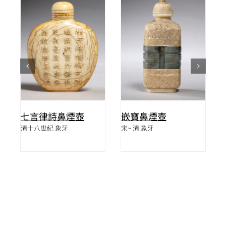
詳情
詳情
七言律詩鼻煙壺
嵌寶鼻煙壺
清十八世紀 象牙
宋~ 清 象牙
壬