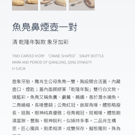
魚鳧鼻煙壺一對
清 乾隆年製款 象牙加彩
TWO CARVED IVORY ‘CRANE SHAPED’ SNUFF BOTTLE
MARK AND PERIOD OF QIANLONG, QING DYNASTY
H 5.0CM
壺象牙胎，雕肖生公母魚鳧一雙，胸設開合活蓋，內藏
壺口、煙匙；蓋內面鍥繆篆「乾隆年製」雙行白文款，
填藍彩。魚鳧又稱魚鷹、鸕鶿、鵜鶘，善於潛水捕魚。
二鳧蜷縮，長喙豐翮；公鳧紅冠，嵌犀角喙，體態略瘦
長、挺胸，眼神純真優雅；母鳧褐冠，斑褐喙，體態飽
滿富腴、豐胸，眼神銳利，似操持多事。二品肖生構
思，匠心獨具，剛柔相濟，成雙保存，擬態獨到，殊為