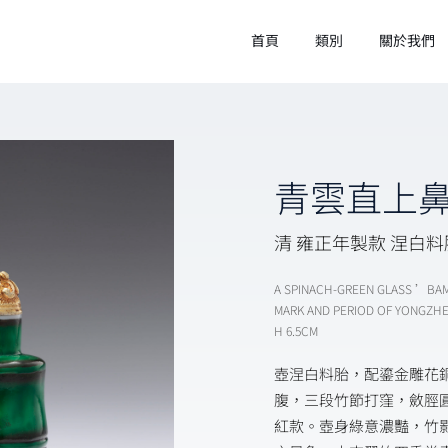
首頁
類別
關於我們
青雲直上
清 雍正年製款 涅白
A SPINACH-GREEN GLASS ’B
MARK AND PERIOD OF YONGZHE
H 6.5CM
壺涅白料胎，配鎏金雕花
腹，三段竹節打窪，斂脛
紅款。壺身綠意濃豔，竹