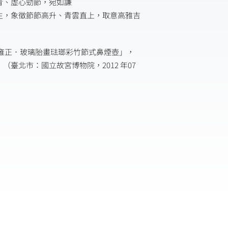
青、虛心勁節，宛如謙
生，象徵節節高升、青雲直上，取意高雅吉
清雍正．玻璃胎畫琺瑯彩竹節式鼻煙壺」，
（臺北市：國立故宮博物院，2012 年07