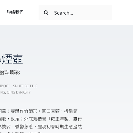
搜
聯絡我們
索
結
果：
鼻煙壺
料胎琺瑯彩
AMBOO’ SNUFF BOTTLE
NG, QING DYNASTY
銅蓋；壺體作竹節形，圓口直頸，折肩筒
圓收，臥足；外底落楷書「雍正年製」雙行
影婆娑，鬱鬱蔥蔥，體現初春時期生意盎然