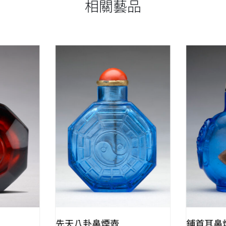
相關藝品
W
QUICK VIEW
先天八卦鼻煙壺
鋪首耳鼻