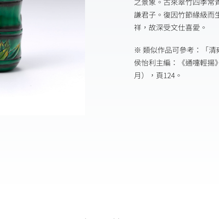
之景象。古來翠竹四季常
謙君子。復因竹節緣級而
祥，故深受文仕喜愛。
※ 類似作品可參考：「
侯怡利主編：《通嚏輕揚》
月），頁124。