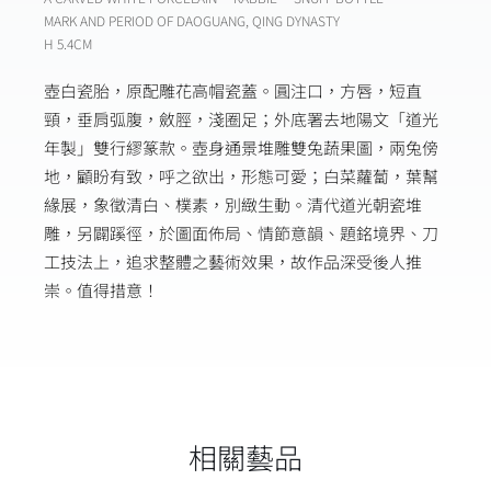
MARK AND PERIOD OF DAOGUANG, QING DYNASTY
H 5.4CM
壺白瓷胎，原配雕花高帽瓷蓋。圓注口，方唇，短直
頸，垂肩弧腹，斂脛，淺圈足；外底署去地陽文「道光
年製」雙行繆篆款。壺身通景堆雕雙兔蔬果圖，兩兔傍
地，顧盼有致，呼之欲出，形態可愛；白菜蘿蔔，葉幫
緣展，象徵清白、樸素，別緻生動。清代道光朝瓷堆
雕，另闢蹊徑，於圖面佈局、情節意韻、題銘境界、刀
工技法上，追求整體之藝術效果，故作品深受後人推
崇。值得措意！
相關藝品