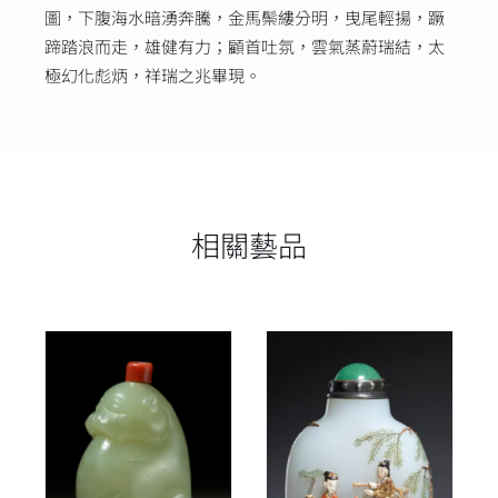
圖，下腹海水暗湧奔騰，金馬鬃縷分明，曳尾輕揚，蹶
蹄踏浪而走，雄健有力；顧首吐氛，雲氣蒸蔚瑞結，太
極幻化彪炳，祥瑞之兆畢現。
相關藝品
詳情
詳情