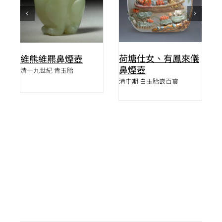
荷塘仕女、有鳳來儀
維熊維羆鼻煙壺
鼻煙壺
清十九世紀 青玉胎
清中期 白玉胎嵌百寶