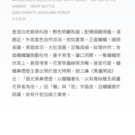
GARDEN’ SNUFF BOTTLE
QING DYNASTY, DAOGUANG PERIOD
H 6.0CM
壺涅白地套綠料胎，敷色明麗和諧；配珊瑚饅頭蓋。淺
圈足，外底套色自然流淌，宛如夏葉。正面蟈蟈，圓頭
長腿，青翅弇羽，大肚滾圓，足鬚具細，紋理井然；背
面蟈蟈罐側翻在地，蓋子旁落，罐口洞開，一隻蟈蟈爬
伏其上，甚是得意。花葉草蟲線條流暢，甚是可愛。蟈
蟈鼻煙壺主要出現於道光時期，趙之謙《勇廬閑詰》
云：「道光窯鼻煙壺，以蟈蟈著名，以有篾絲籠及葫蘆
花草者為佳。」因「蟈」與「官」字諧音，且蟈蟈善於
跳躍，故有升官加級之寓意。