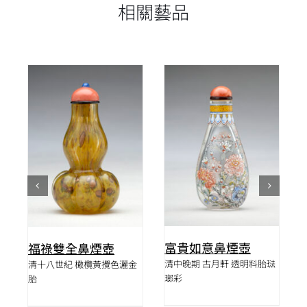
相關藝品
詳情
詳情
富貴如意鼻煙壺
福祿雙全鼻煙壺
清中晚期 古月軒 透明料胎琺
料
清十八世紀 橄欖黃攪色灑金
瑯彩
胎