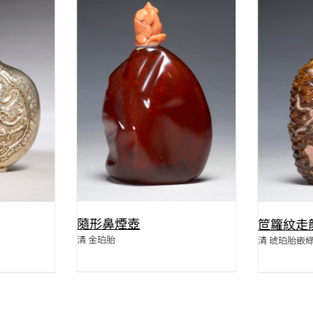
QUICK VIEW
W
隨形鼻煙壺
笸籮紋走
清 金珀胎
清 琥珀胎嵌