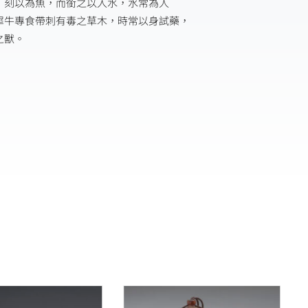
，刻以為魚，而銜之以入水，水常為人
犀牛專食帶刺有毒之草木，時常以身試藥，
之獸。