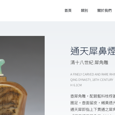
首頁
類別
關於我們
通天犀鼻
清十八世紀 犀角雕
A FINELY CARVED AND RARE R
QING DYNASTY, 18TH CENTURY
H 6.1CM
壺犀角雕，配碧藍料枝枒
圈足。壺面留皮，緗黃透
通天犀即指上下貫通之犀