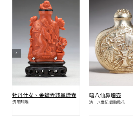
QUICK VIEW
QUICK VIE
牡丹仕女、金蟾弄錢鼻煙壺
暗八仙鼻煙壺
清 珊瑚雕
清十八世紀 銀胎雕花