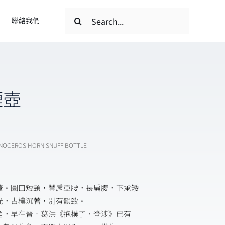
搜
聯絡我們
索
結
果：
煙壺
HINOCEROS HORN SNUFF BOTTLE
蓋。圓口短頸，豐肩亞腰，長扁腹，下承矮
光，古樸沉著，別有韻致。
角，早在晉．葛洪《抱樸子．登涉》已有