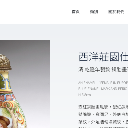
首頁
類別
關於我們
西洋莊園
清 乾隆年製款 銅胎
AN ENAMEL ‘FEMALE IN EURO
BLUE-ENAMEL MARK AND PERIO
H 6.8cm
壺紅銅胎畫琺瑯，配紅銅
懸膽腹，寬圈足，外底白
葉紋，外足牆勾填蕨紋，