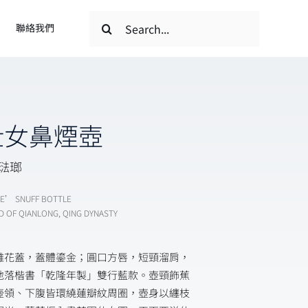
搜
聯絡我們
索
結
果：
仕女鼻煙壺
畫琺瑯
PE’ SNUFF BOTTLE
D OF QIANLONG, QING DYNASTY
雕花蓋，蓋體鎏金；圓口方唇，短頸溜肩，
地落楷書「乾隆年製」雙行藍款。壺頸飾蕉
壺領、下腹皆環繞蓮瓣紋周圈，壺身以纏枝