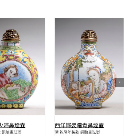
QUICK VIEW
QUICK VIEW
少婦鼻煙壺
西洋婦嬰踏青鼻煙壺
款 銅胎畫琺瑯
清 乾隆年製款 銅胎畫琺瑯