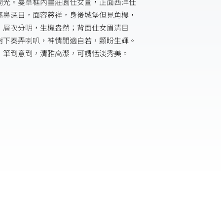
開光。蔓草框內畫莊園仕女圖，正面西洋仕
高鼻深目，面容慈祥，身後城堡但見角樓，
，層次分明，生機盎然；背面仕女眉清目
樹下奏弄喇叭，神情閒適自若，顧盼生輝。
，筆到意到，清雅高潔，可謂恬淡秀美。