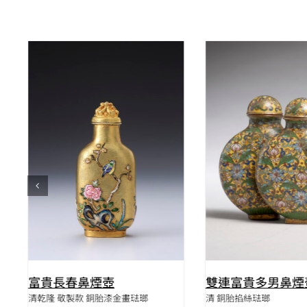
QUICK VIEW
QUICK VIE
富貴長春鼻煙壺
雙連富貴多男鼻煙
清乾隆 敬製款 銅胎漆金畫琺瑯
清 銅胎掐絲琺瑯