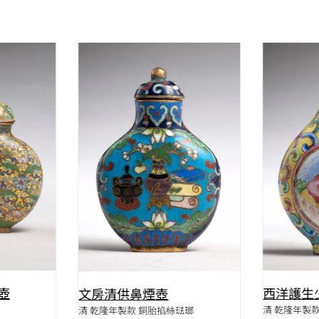
W
QUICK VIEW
西洋護生
壺
文房清供鼻煙壺
清 乾隆年製
清 乾隆年製款 銅胎掐絲琺瑯