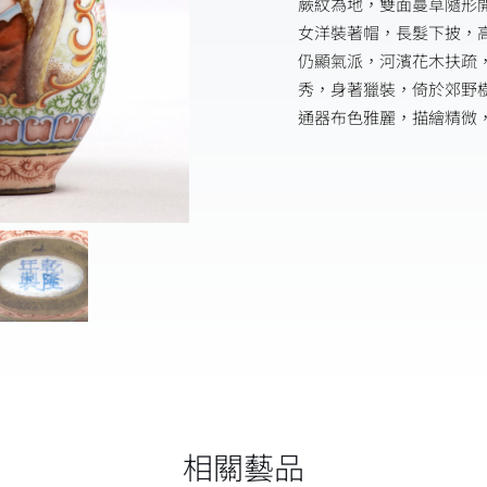
蕨紋為地，雙面蔓草隨形
女洋裝著帽，長髮下披，
仍顯氣派，河濱花木扶疏
秀，身著獵裝，倚於郊野
通器布色雅麗，描繪精微
相關藝品