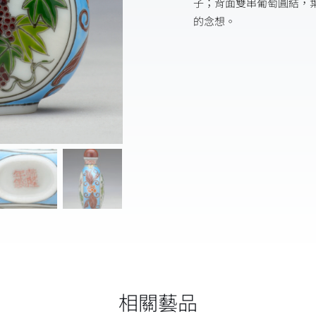
子；背面雙串葡萄圓結，
的念想。
相關藝品