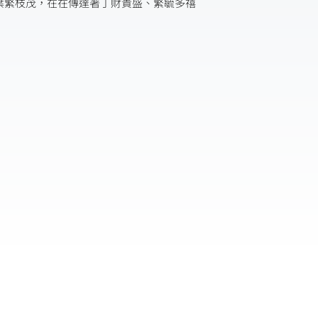
葉繁枝茂，在在傳達著丁財貴盛、繁毓多禧