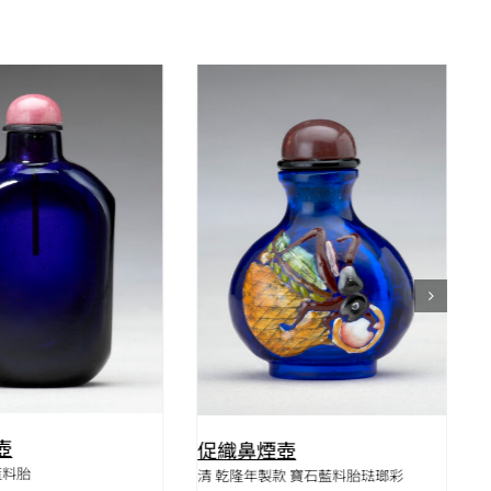
QUICK VIEW
QUICK VIEW
壺
促織鼻煙壺
藍料胎
清 乾隆年製款 寶石藍料胎琺瑯彩