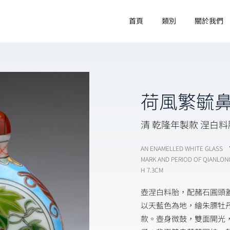
首頁
類別
關於我們
荷風繁毓
清 乾隆年製款 涅白
AN ENAMELLED WHITE GLASS 
MARK AND PERIOD OF QIANLON
H 7.3CM
壺涅白料胎，配赭石圓頭
以天藍色為地，繪朱膘牡
款。壺身微鼓，雙面開光