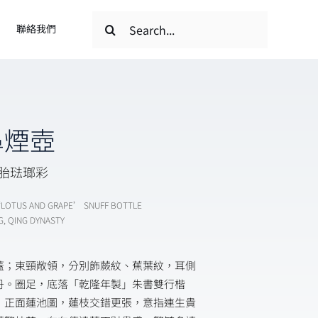
搜
聯絡我們
索
結
果：
鼻煙壺
料胎琺瑯彩
‘LOTUS AND GRAPE’ SNUFF BOTTLE
G, QING DYNASTY
蓋；束頸敞領，分別飾蕨紋、蕉葉紋，耳側
丹。圈足，底落「乾隆年製」朱書雙行楷
，正面蓮池圖，蓮枝交錯更張，意指連生貴