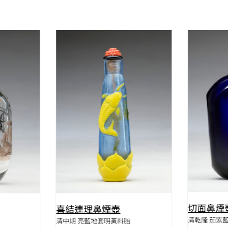
QUICK VIEW
W
切面鼻煙
喜結連理鼻煙壺
清乾隆 茄紫
清中期 亮藍地套明黃料胎