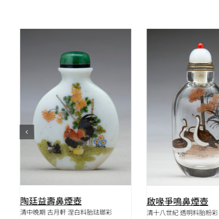
QUICK VIEW
QUICK VIE
陶廷益壽鼻煙壺
啟喙爭鳴鼻煙壺
清中晚期 古月軒 涅白料胎琺瑯彩
清十八世紀 透明料胎粉彩