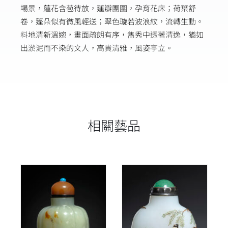
場景，蓮花含苞待放，蓮瓣團圍，孕育花床；荷葉舒
卷，蓬朵似有微風輕送；翠色璇若波浪紋，流轉生動。
料地清新溫婉，畫面疏朗有序，雋秀中透著清逸，猶如
出淤泥而不染的文人，高貴清雅，風姿亭立。
相關藝品
詳情
詳情