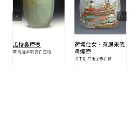
荷塘仕女、有鳳來儀
代
瓜棱鼻煙壺
鼻煙壺
清 乾隆年製 青白玉胎
清中期 白玉胎嵌百寶