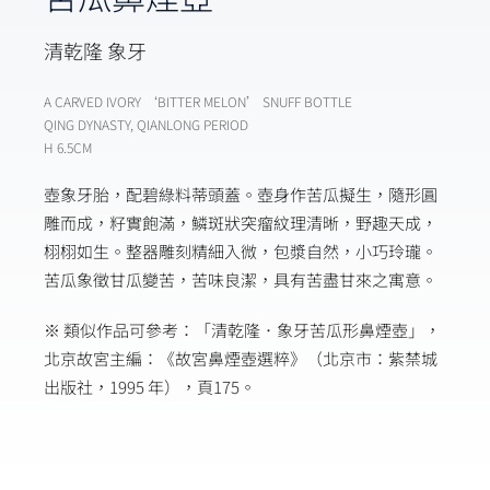
清乾隆 象牙
A CARVED IVORY ‘BITTER MELON’ SNUFF BOTTLE
QING DYNASTY, QIANLONG PERIOD
H 6.5CM
壺象牙胎，配碧綠料蒂頭蓋。壺身作苦瓜擬生，隨形圓
雕而成，籽實飽滿，鱗斑狀突瘤紋理清晰，野趣天成，
栩栩如生。整器雕刻精細入微，包漿自然，小巧玲瓏。
苦瓜象徵甘瓜變苦，苦味良潔，具有苦盡甘來之寓意。
※ 類似作品可參考：「清乾隆．象牙苦瓜形鼻煙壺」，
北京故宮主編：《故宮鼻煙壺選粹》（北京市：紫禁城
出版社，1995 年），頁175。