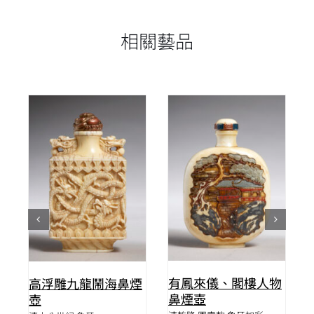
相關藝品
詳情
詳情
有鳳來儀、閣樓人物
高浮雕九龍鬧海鼻煙
陽
鼻煙壺
壺