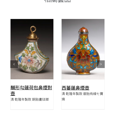
詳情
詳情
黼形勾蓮荷包鼻煙對
壺
西蕃蓮鼻煙壺
壺
清 乾隆年製款 銀胎有線七寶
燒
清 乾隆年製款 銅胎畫琺瑯