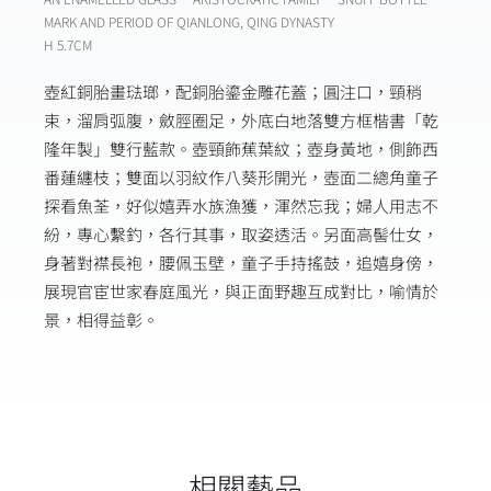
MARK AND PERIOD OF QIANLONG, QING DYNASTY
H 5.7CM
壺紅銅胎畫琺瑯，配銅胎鎏金雕花蓋；圓注口，頸稍
束，溜肩弧腹，斂脛圈足，外底白地落雙方框楷書「乾
隆年製」雙行藍款。壺頸飾蕉葉紋；壺身黃地，側飾西
番蓮纏枝；雙面以羽紋作八葵形開光，壺面二總角童子
探看魚荃，好似嬉弄水族漁獲，渾然忘我；婦人用志不
紛，專心繫釣，各行其事，取姿透活。另面高髻仕女，
身著對襟長袍，腰佩玉壁，童子手持搖鼓，追嬉身傍，
展現官宦世家春庭風光，與正面野趣互成對比，喻情於
景，相得益彰。
相關藝品