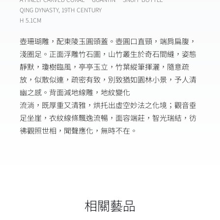
QING DYNASTY, 19TH CENTURY
H 5.1CM
壺珊瑚雕，配東陵玉圓頭蓋。壺圓口直頸，端肩扁腹，
淺圈足。正面浮雕竹石圖，山竹叢生於奇石間縫，姿態
靜默，瓊樹臨風，亭亭玉立，竹葉縱筆揮灑，隨意疏
放，似散似連，疏密有致，別致猶如園林小景，予人清
幽之感。背面減地線雕，地紋變化
流淌，既厚重又清雅，烘托出虛空妙法之化境；觀音垂
足坐崖，衣紋線條飄逸流暢，面容端莊，智光瑞結，彷
彿觀照世相，聞聲應化，無時不在。
相關藝品