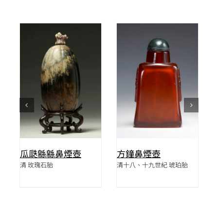
詳情
詳情
瓜瓞緜緜鼻煙壺
方鐘鼻煙壺
清 玫瑰石胎
清十八、十九世紀 琥珀胎