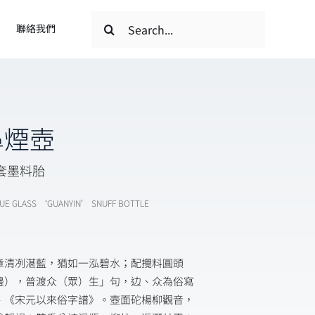
搜
聯絡我們
索
結
果：
鼻煙壺
套墨料胎
LUE GLASS ‘GUANYIN’ SNUFF BOTTLE
章清冽湛藍，猶如一泓碧水；配攪料圓頭
邊），普渡众（眾）生」句，边、众為俗寫
、《宋元以來俗字譜》。壺面砣楊柳觀音，