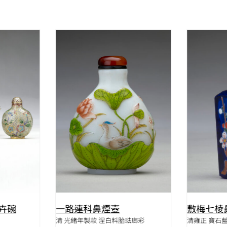
W
QUICK VIEW
卉碗
一路連科鼻煙壺
敷梅七棱
清 光緒年製款 涅白料胎琺瑯彩
清雍正 寶石