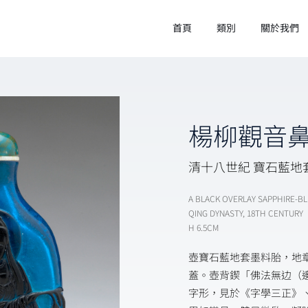
首頁
類別
關於我們
楊柳觀音
清十八世紀 寶石藍地
A BLACK OVERLAY SAPPHIRE-B
QING DYNASTY, 18TH CENTURY
H 6.5CM
壺寶石藍地套墨料胎，地
蓋。壺背鍥「佛法無边（
字形，見於《字學三正》