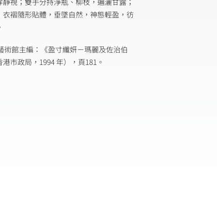
眸靜視；雙手分持淨瓶、柳枝，遍灑甘露；
，衣褶隨形貼體，垂墜自然，神態輕盈，彷
。
港藝術館主編：《盈寸纖妍－瑪麗及佐治伯
市政局，1994 年），頁181。