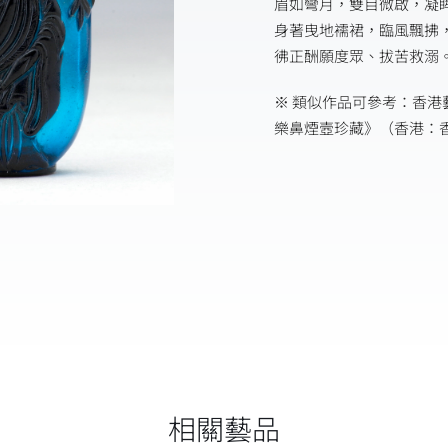
眉如彎月，雙目微啟，凝
身著曳地襦裙，臨風飄拂
彿正酬願度眾、拔苦救溺
※ 類似作品可參考：香
樂鼻煙壼珍藏》（香港：香港
相關藝品