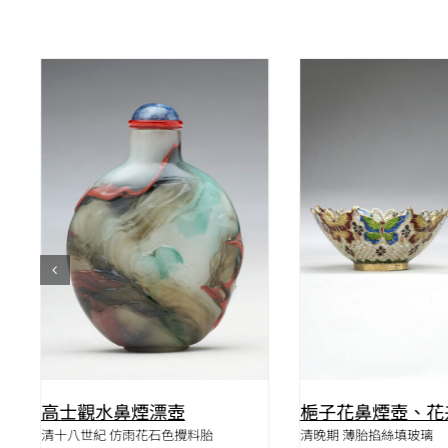
QUICK VIEW
QUICK VIE
高士觀水鼻煙漂壺
梔子花鼻煙壺、花
清十八世紀 仿雨花石色攪料胎
清晚期 薄胎掐絲填玻璃