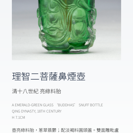
理智二菩薩鼻煙壺
清十八世紀 亮綠料胎
A EMERALD-GREEN GLASS ‘BUDDHAS’ SNUFF BOTTLE
QING DYNASTY, 18TH CENTURY
H 7.1CM
壺亮綠料胎，蔥翠蓊鬱；配淡褐料圓頭蓋。雙面雕毗盧