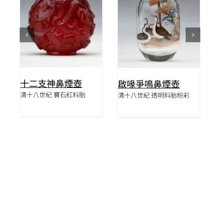
詳情
詳情
十二支神鼻煙壺
卉
啟喙爭鳴鼻煙壺
清十八世紀 寶石紅料胎
清十八世紀 透明料胎粉彩