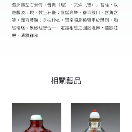
遮那佛左右脅侍「普賢（理）、文殊（智）」菩薩，以
遊戲姿示現，敷坐石臺；髮髻高聳，垂耳斂目，唇角含
笑，面容豐腴；身披紗衣，飄帛順肩繞臂垂於體側，胸
綴瓔珞。象徵理智合一、定證相應之圓融境界，儀態莊
嚴，清雅祥和。
相關藝品