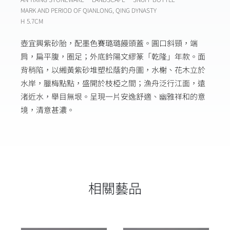
MARK AND PERIOD OF QIANLONG, QING DYNASTY
H 5.7CM
壺宜興紫砂胎，配墨色賽璐璐饅頭蓋。圓口斜頸，端
肩，扁平腹，圈足；外底鈐陽文繆篆「乾隆」年款。面
背稍陷，以緗黃紫砂堆塑松蔭釣舟圖，水榭、花木立於
水岸，臘梅點點，盛開於枝椏之間；漁舟泛行江面，遠
渚近水，舉目無垠。呈現一片安逸舒適、幽雅祥和的意
境，清意甚濃。
相關藝品