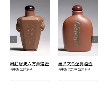
詳情
詳情
壺
周莊碧波六方鼻煙壺
滿漢文合璧鼻煙壺
清中期 宜興紫砂
清中期 友安款 宜興紫砂