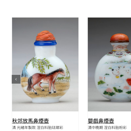
QUICK VIEW
QUICK VIE
秋郊放馬鼻煙壺
嬰戲鼻煙壺
清 光緒年製款 涅白料胎琺瑯彩
清中晚期 涅白料胎粉彩