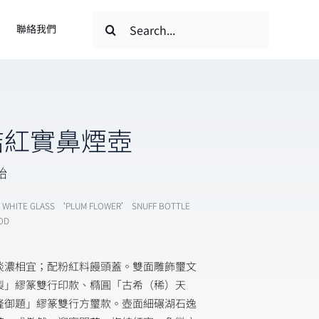
搜
聯絡我們
索
結
果：
結紅實鼻煙壺
胎
Y WHITE GLASS ‘PLUM FLOWER’ SNUFF BOTTLE
IOD
淡濃相宜；配粉紅料饅頭蓋。雙面雕飾璽文
製」繆篆雙行印款、橢圓「古希（稀）天
隆御題」繆篆雙行方璽款。壺面細碾湖石逸