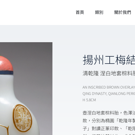
首頁
類別
關於我們
揚州工梅
清乾隆 涅白地套棕料
AN INSCRIBED BROWN OVERLA
QING DYNASTY, QIANLONG PER
H 5.8CM
壺涅白地套棕料胎，色澤
款，分別為橢圓「乾隆年
子」對讀正篆印款、「乾