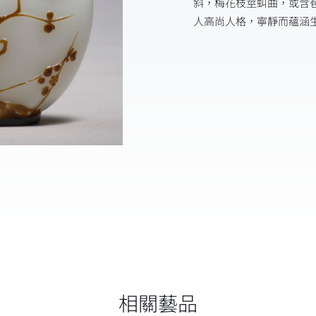
斜，梅花枝莖虯曲，或含
人高尚人格，寧靜而蘊涵
相關藝品