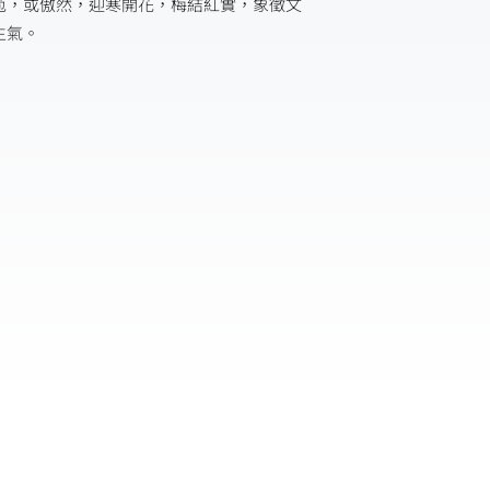
苞，或傲然，迎寒開花，梅結紅實，象徵文
生氣。