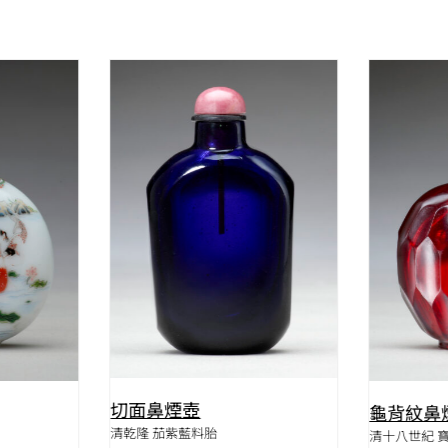
QUICK VIEW
W
切面鼻煙壺
龜背紋鼻
清乾隆 茄紫藍料胎
清十八世紀 