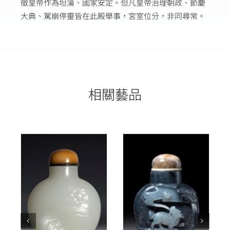
徵皇帝作為坦蕩、國家安定。但凡皇帝治理朝政、節慶
大典、駕崩停靈皆在此殿舉事，宮室位分，非同尋常。
相關藝品
詳情
詳情