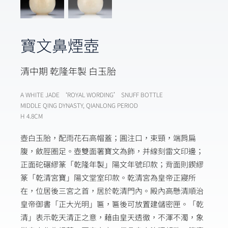
寶文鼻煙壺
清中期 乾隆年製 白玉胎
A WHITE JADE ‘ROYAL WORDING’ SNUFF BOTTLE
MIDDLE QING DYNASTY, QIANLONG PERIOD
H 4.8CM
壺白玉胎，配雨花石高帽蓋；圓注口，束頸，端肩扁
腹，斂脛圈足。壺雙面署寶文為飾，并線刻雷文印邊；
正面砣碾繆篆「乾隆年製」陽文年號印款；背面則鍥繆
篆「乾清宮寶」陽文堂室印款。乾清宮為皇帝正寢所
在，位居後三宮之首，居於乾清門內。殿內高懸清順治
皇帝御書「正大光明」匾，匾後可放置建儲密匣。「乾
清」表示乾天清正之意，藉由皇天透徹，不渾不濁，象