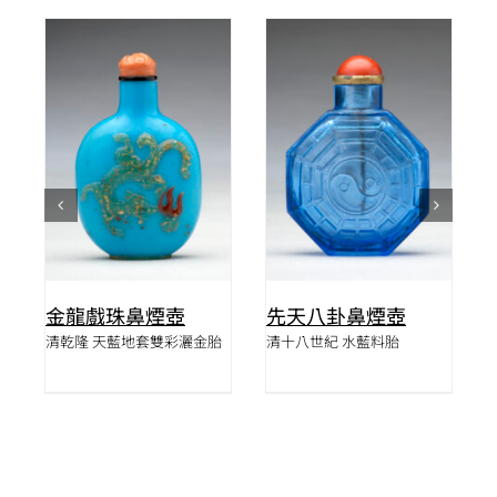
詳情
詳情
金龍戲珠鼻煙壺
先天八卦鼻煙壺
琺
清乾隆 天藍地套雙彩灑金胎
清十八世紀 水藍料胎