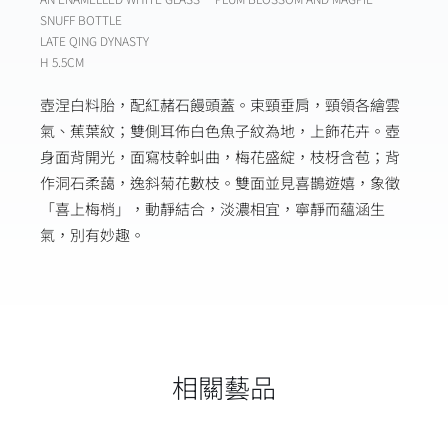
SNUFF BOTTLE
LATE QING DYNASTY
H 5.5CM
壺涅白料胎，配紅赭石饅頭蓋。束頸垂肩，頸領各繪雲
氣、蕉葉紋；雙側耳佈白色魚子紋為地，上飾花卉。壺
身面背開光，面寫枝幹虯曲，梅花盛綻，枝枒含苞；背
作洞石柔藹，逸斜菊花數枝。雙面並見喜鵲遊嬉，象徵
「喜上梅梢」，動靜結合，淡濃相宜，寧靜而蘊涵生
氣，別有妙趣。
相關藝品