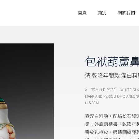
首頁
類別
關於我們
包袱葫蘆
清 乾隆年製款 涅白
A ‘FAMILLE-ROSE’ WHITE G
MARK AND PERIOD OF QIANLON
H 5.8CM
壺涅白料胎，配綠松石饅
足；外底落楷書「乾隆年
壽紋包袱皮，通體圍繞藤