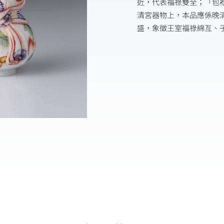
近，代表福祿雙全；「包
清宮器物上，本品應係晚
盛，象徵王室福祿綿亙、