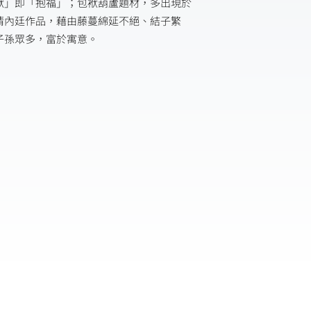
袱」即「抱福」；包袱葫蘆題材，多出現於
清內廷作品，藉由藤蔓綿延不絕、結子繁
子孫眾多，富於寓意。