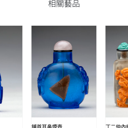
相關藝品
W
QUICK VIEW
鋪首耳鼻煙壺
丁二仲內