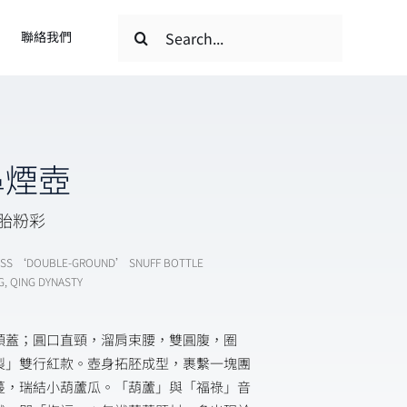
搜
聯絡我們
索
結
果：
鼻煙壺
料胎粉彩
LASS ‘DOUBLE-GROUND’ SNUFF BOTTLE
G, QING DYNASTY
頭蓋；圓口直頸，溜肩束腰，雙圓腹，圈
製」雙行紅款。壺身拓胚成型，裹繫一塊團
蔓，瑞結小葫蘆瓜。「葫蘆」與「福祿」音